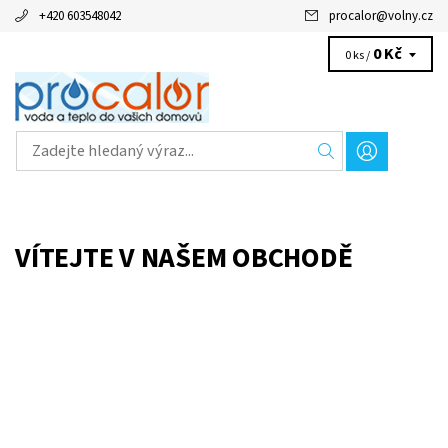
+420 603548042
procalor
@
volny.cz
0 Kč
0 ks /
VÍTEJTE V NAŠEM OBCHODĚ