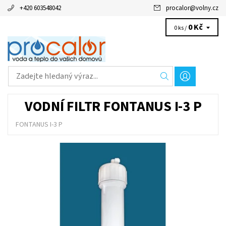
+420 603548042
procalor
@
volny.cz
0 Kč
0 ks /
VODNÍ FILTR FONTANUS I-3 P
FONTANUS I-3 P