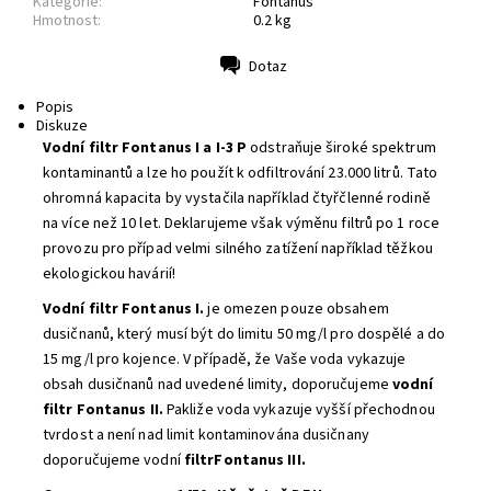
Kategorie:
Fontanus
Hmotnost:
0.2 kg
Dotaz
Tisk
Popis
Diskuze
Vodní filtr Fontanus I a I-3 P
odstraňuje široké spektrum
kontaminantů a lze ho použít k odfiltrování 23.000 litrů. Tato
ohromná kapacita by vystačila například čtyřčlenné rodině
na více než 10 let. Deklarujeme však výměnu filtrů po 1 roce
provozu pro případ velmi silného zatížení například těžkou
ekologickou havárií!
Vodní filtr Fontanus I.
je omezen pouze obsahem
dusičnanů, který musí být do limitu 50 mg/l pro dospělé a do
15 mg/l pro kojence. V případě, že Vaše voda vykazuje
obsah dusičnanů nad uvedené limity, doporučujeme
vodní
filtr Fontanus II.
Pakliže voda vykazuje vyšší přechodnou
tvrdost a není nad limit kontaminována dusičnany
doporučujeme vodní
filtrFontanus III
.