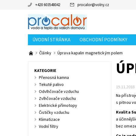
+420 603548042
procalor
@
volny.cz
ÚVODNÍ STRÁNKA
OBCHODNÍ PODMÍNKY
Články
Úprava kapalin magnetickým polem
ÚP
KATEGORIE
Přenosná kamna
Tekuté palivo
19.11.2018
Odvlhčovače vzduchu
Na přístro
Zvlhčovače vzduchu
s pitnou v
Elektrické přímotopy
Kvalita S
Čističky vzduchu
a účinnějš
Klimatizace
bez omezen
Vodní filtry