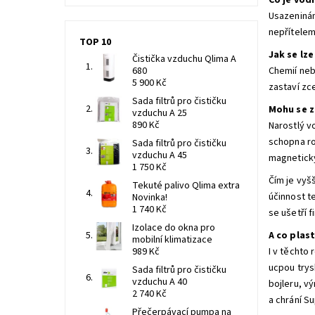
Co je vod
Usazeninám
nepřítelem
TOP 10
Jak se lze
Čistička vzduchu Qlima A
680
Chemií neb
5 900 Kč
zastaví zce
Sada filtrů pro čističku
Mohu se z
vzduchu A 25
890 Kč
Narostlý v
schopna ro
Sada filtrů pro čističku
vzduchu A 45
magnetick
1 750 Kč
Čím je vyš
Tekuté palivo Qlima extra
účinnost t
Novinka!
1 740 Kč
se ušetří 
Izolace do okna pro
A co plas
mobilní klimatizace
989 Kč
I v těchto
ucpou trys
Sada filtrů pro čističku
vzduchu A 40
bojleru, v
2 740 Kč
a chrání S
Přečerpávací pumpa na