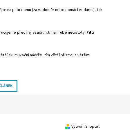
ejlépe na patu domu (za vodoměr nebo domácí vodárnu), tak
ujeme před něj vsadit filtr na hrubé nečistoty.
Filtr
ětší akumukační nádrže, tím větší přístroj s většími
 ČLÁNEK
Vytvořil Shoptet