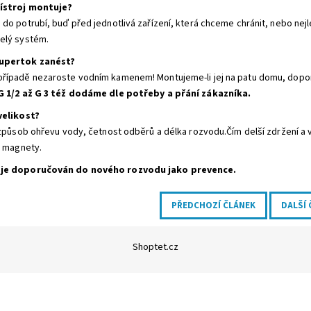
ístroj montuje?
 do potrubí, buď před jednotlivá zařízení, která chceme chránit, nebo n
elý systém.
upertok zanést?
řípadě nezaroste vodním kamenem! Montujeme-li jej na patu domu, doporuč
 G 1/2 až G 3 též dodáme dle potřeby a přání zákazníka.
velikost?
e způsob ohřevu vody, četnost odběrů a délka rozvodu.Čím delší zdržení a v
i magnety.
je doporučován do nového rozvodu jako prevence.
PŘEDCHOZÍ ČLÁNEK
DALŠÍ
Shoptet.cz