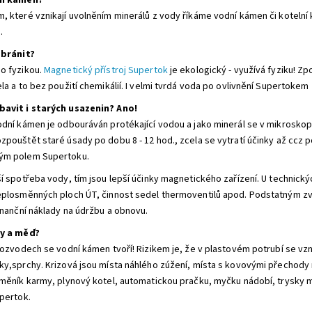
ní kámen?
, které vznikají uvolněním minerálů z vody říkáme vodní kámen či kotelní 
.
 bránit?
o fyzikou.
Magnetický přístroj Supertok
je ekologický - využívá fyziku! Z
la a to bez použití chemikálií. I velmi tvrdá voda po ovlivnění Supertokem
bavit i starých usazenin? Ano!
odní kámen je odbouráván protékající vodou a jako minerál se v mikrosko
zpouštět staré úsady po dobu 8 - 12 hod., zcela se vytratí účinky až ccz 
ým polem Supertoku.
ší spotřeba vody, tím jsou lepší účinky magnetického zařízení. U technickýc
eplosměnných ploch ÚT, činnost sedel thermoventilů apod. Podstatným zv
finanční náklady na údržbu a obnovu.
ty a měď?
 rozvodech se vodní kámen tvoří! Rizikem je, že v plastovém potrubí se vz
ky,sprchy. Krizová jsou místa náhlého zúžení, místa s kovovými přechody 
ýměník karmy, plynový kotel, automatickou pračku, myčku nádobí, trysky 
upertok.