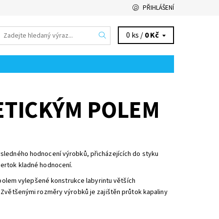
PŘIHLÁŠENÍ
0 ks /
0 Kč
ETICKÝM POLEM
ýsledného hodnocení výrobků, přicházejících do styku
pertok kladné hodnocení.
olem vylepšené konstrukce labyrintu větších
 Zvětšenými rozměry výrobků je zajištěn průtok kapaliny