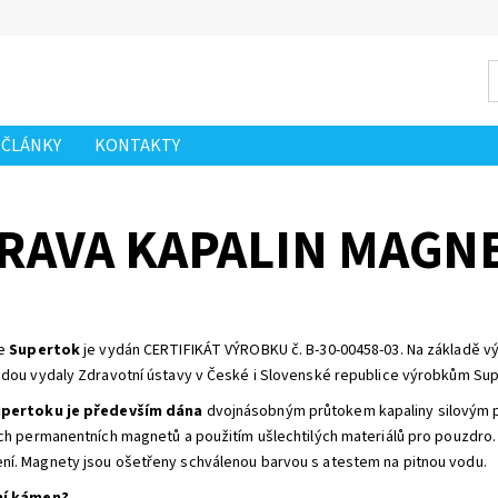
ČLÁNKY
KONTAKTY
RAVA KAPALIN MAGN
je
Supertok
je vydán CERTIFIKÁT VÝROBKU č. B-30-00458-03. Na základě v
odou vydaly Zdravotní ústavy v České i Slovenské republice výrobkům Su
upertoku je především dána
dvojnásobným průtokem kapaliny silovým p
ích permanentních magnetů a použitím ušlechtilých materiálů pro pouzdro.
í. Magnety jsou ošetřeny schválenou barvou s atestem na pitnou vodu.