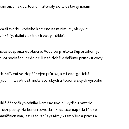
kámen. Jinak užitečné materiály se tak stávají naším
pomalí tvorbu vodního kamene na minimum, obvykle ji
 získá fyzikální vlastnosti vody měkké.
pické suzpenzi odplavuje. Voda po průtoku Supertokem je
po 24 hodinách, nedojde-li v té době k dalšímu průtoku vody
h zařízení se zlepší nejen průtok, ale i energetická
ýšením životnosti instalatérských a topenářských výrobků
niklé částečky vodního kamene uvolní, vydřou baterie,
mezi plasty. Na konci rozvodu inkrustace napadá těleso
masážních van, zavlažovací systémy - tam všude pracuje