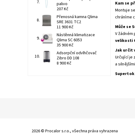
Kam se př
palivo
207 Kč
Montuje se
Přenosná kamna Qlima
chráníme c
SRE 3631 TC2
Může se S
11 900 Kč
V žádném p
Nástěnná klimatizace
Qlima SC 6053
velikosti
35 900 Kč
Jak určit 
Adsorpční odvlhčovač
Určující j
Zibro DD 108
8 900 Kč
a silnějším
Supertok 
2026 © Procalor s.r.o., všechna práva vyhrazena